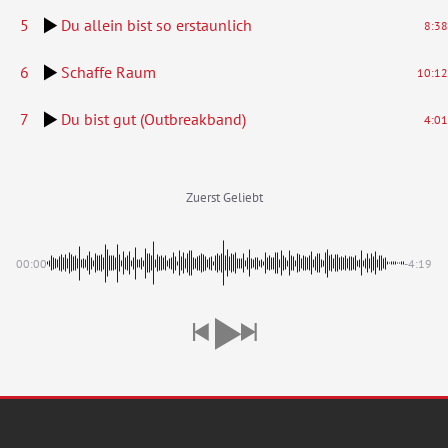
5
Du allein bist so erstaunlich
8:38
6
Schaffe Raum
10:12
7
Du bist gut (Outbreakband)
4:01
Zuerst Geliebt
00:00
-4:19