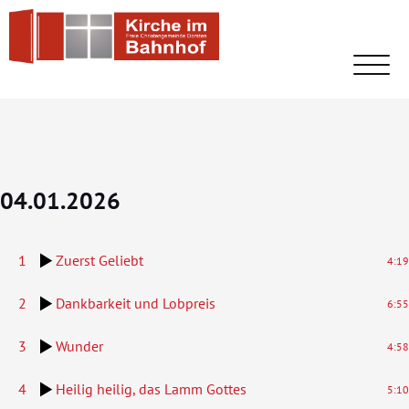
Skip
Kirche Im Bahnhof
Freie Christengemeinde Dorsten
to
content
Schalt
04.01.2026
1
Zuerst Geliebt
4:19
2
Dankbarkeit und Lobpreis
6:55
3
Wunder
4:58
4
Heilig heilig, das Lamm Gottes
5:10